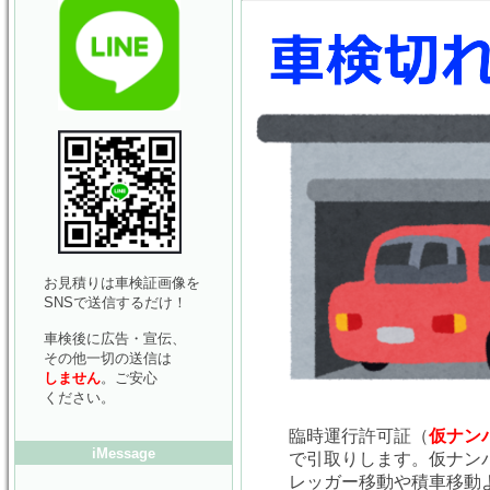
お見積りは車検証画像を
SNSで送信するだけ！
車検後に広告・宣伝、
その他一切の送信は
しません
。ご安心
ください。
臨時運行許可証（
仮ナン
iMessage
で引取りします。仮ナン
レッガー移動や積車移動