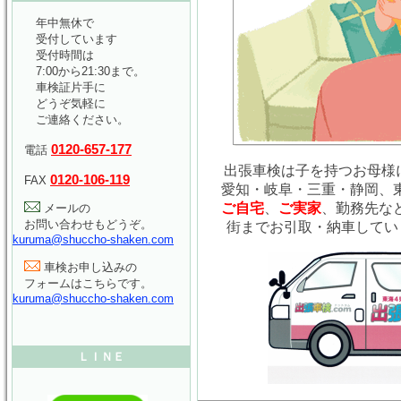
年中無休で
受付しています
受付時間は
7:00から21:30まで。
車検証片手に
どうぞ気軽に
ご連絡ください。
0120-657-177
電話
出張車検は子を持つお母様に
0120-106-119
FAX
愛知・岐阜・三重・静岡、
ご自宅
、
ご実家
、勤務先な
メールの
お問い合わせもどうぞ。
街までお引取・納車してい
kuruma@shuccho-shaken.com
車検お申し込みの
フォームはこちらです。
kuruma@shuccho-shaken.com
ＬＩＮＥ