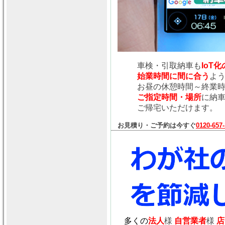
車検・引取納車も
IoT
始業時間に間に合う
よ
お昼の休憩時間～終業
ご指定時間・場所
に納
ご帰宅いただけます。
お見積り・ご予約は今すぐ
0120-657
多くの
法人
様
自営業者
様
店