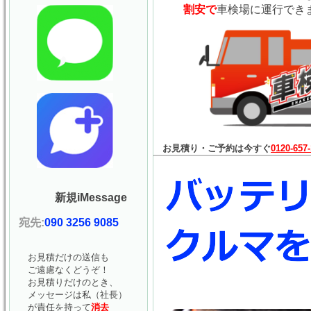
割安で
車検場に運行でき
お見積り・ご予約は今すぐ
0120-657
新規iMessage
宛先:
090 3256 9085
お見積だけの送信も
ご遠慮なくどうぞ！
お見積りだけのとき、
メッセージは私（社長）
が責任を持って
消去