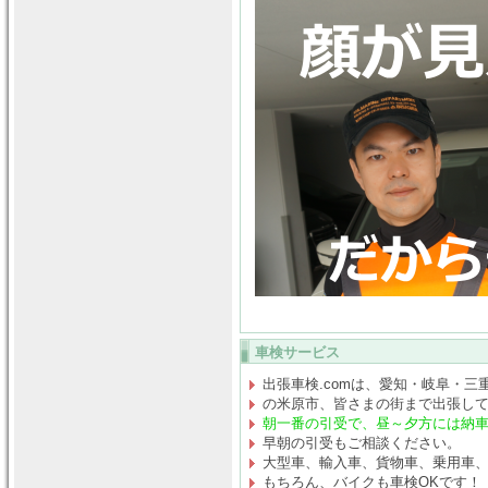
車検サービス
出張車検.comは、愛知・岐阜・三
の米原市、皆さまの街まで出張し
朝一番の引受で、昼～夕方には納
早朝の引受もご相談ください。
大型車、輸入車、貨物車、乗用車
もちろん、バイクも車検OKです！