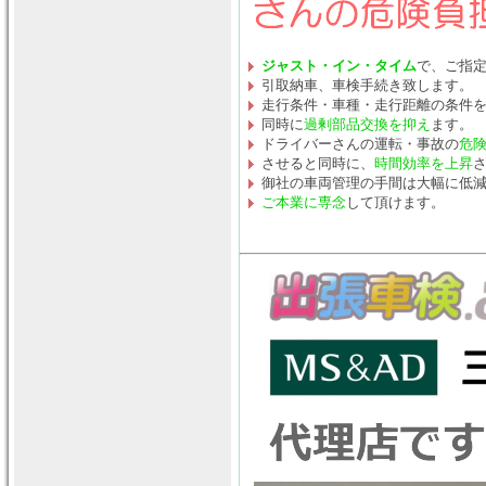
ジャスト・イン・タイム
で、ご指
引取納車、車検手続き致します。
走行条件・車種・走行距離の条件
同時に
過剰部品交換を抑え
ます。
ドライバーさんの運転・事故の
危
させると同時に、
時間効率を上昇
御社の車両管理の手間は大幅に低
ご本業に専念
して頂けます。