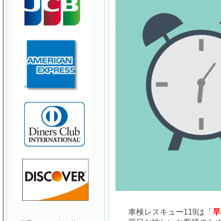
車検レスキュー119は「
早