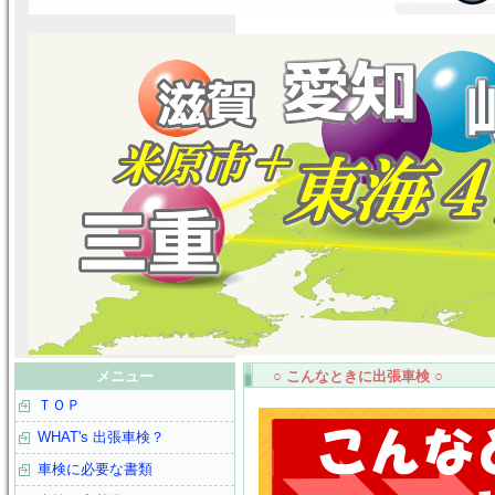
メニュー
○ こんなときに出張車検 ○
ＴＯＰ
WHAT's 出張車検？
車検に必要な書類