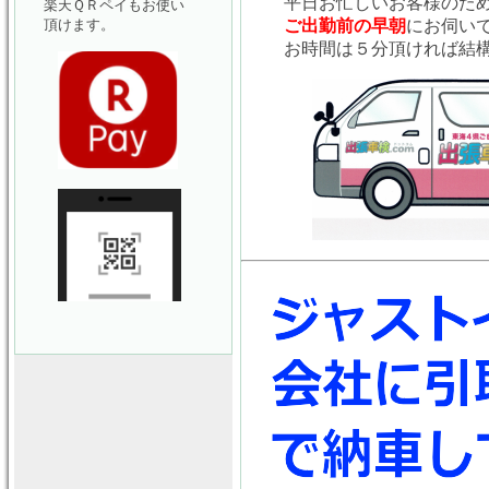
平日お忙しいお客様のた
楽天ＱＲペイもお使い
頂けます。
ご出勤前の早朝
にお伺い
お時間は５分頂ければ結