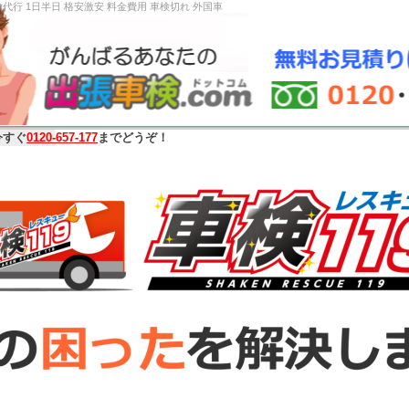
ザー車検代行 1日半日 格安激安 料金費用 車検切れ 外国
今すぐ
0120-657-177
までどうぞ！