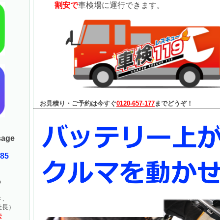
割安で
車検場に運行できます。
お見積り・ご予約は今すぐ
0120-657-177
までどうぞ！
age
085
も
！
き、
長）
去