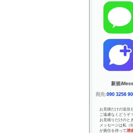
新規iMess
宛先:
090 3256 9
お見積だけの送信
ご遠慮なくどうぞ
お見積りだけのと
メッセージは私（社
が責任を持って
消