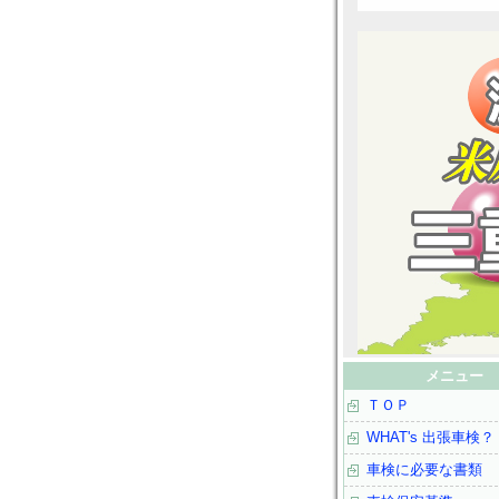
メニュー
ＴＯＰ
WHAT's 出張車検？
車検に必要な書類