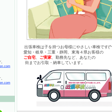
。
出張車検は子を持つお母様にやさしい車検です(^
愛知・岐阜・三重・静岡、東海４県お客様の
ご自宅
、
ご実家
、勤務先など、あなたの
ぞ。
街までお引取・納車しています。
en.com
す。
en.com