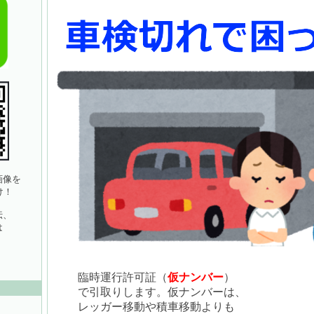
像を
け！
伝、
は
臨時運行許可証（
仮ナンバー
）
で引取りします。仮ナンバーは、
レッガー移動や積車移動よりも