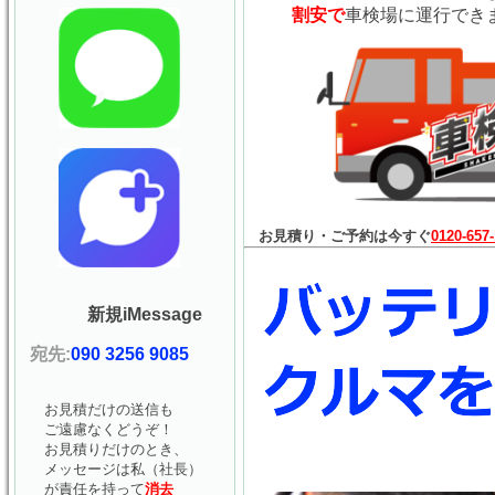
割安で
車検場に運行でき
お見積り・ご予約は今すぐ
0120-657
新規iMessage
宛先:
090 3256 9085
お見積だけの送信も
ご遠慮なくどうぞ！
お見積りだけのとき、
メッセージは私（社長）
が責任を持って
消去