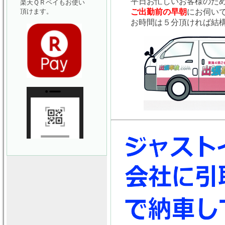
平日お忙しいお客様のた
楽天ＱＲペイもお使い
頂けます。
ご出勤前の早朝
にお伺い
お時間は５分頂ければ結