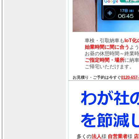
車検・引取納車も
IoT
始業時間に間に合う
よ
お昼の休憩時間～終業
ご指定時間・場所
に納
ご帰宅いただけます。
お見積り・ご予約は今すぐ
0120-657
多くの
法人
様
自営業者
様
店