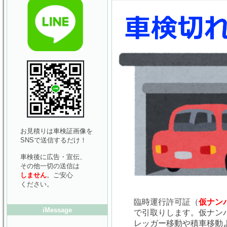
お見積りは車検証画像を
SNSで送信するだけ！
車検後に広告・宣伝、
その他一切の送信は
しません
。ご安心
ください。
臨時運行許可証（
仮ナン
iMessage
で引取りします。仮ナン
レッガー移動や積車移動