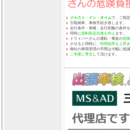
ジャスト・イン・タイム
で、ご指
引取納車、車検手続き致します。
走行条件・車種・走行距離の条件
同時に
過剰部品交換を抑え
ます。
ドライバーさんの運転・事故の
危
させると同時に、
時間効率を上昇
御社の車両管理の手間は大幅に低
ご本業に専念
して頂けます。