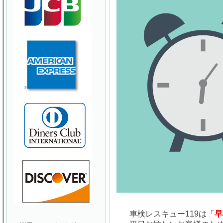
車検レスキュー119は「
早