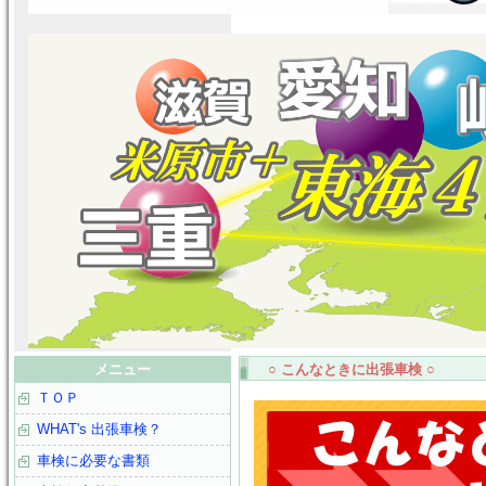
メニュー
○ こんなときに出張車検 ○
ＴＯＰ
WHAT's 出張車検？
車検に必要な書類