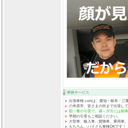
車検サービス
出張車検.comは、愛知・岐阜・三
の米原市、皆さまの街まで出張し
朝一番の引受で、昼～夕方には納
早朝の引受もご相談ください。
大型車、輸入車、貨物車、乗用車
もちろん、バイクも車検OKです！