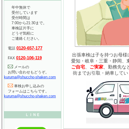
年中無休で
受付しています
受付時間は
7:00から21:30まで。
車検証片手に
どうぞ気軽に
ご連絡ください。
0120-657-177
電話
出張車検は子を持つお母様に
0120-106-119
FAX
愛知・岐阜・三重・静岡、
ご自宅
、
ご実家
、勤務先な
メールの
お問い合わせもどうぞ。
街までお引取・納車してい
kuruma@shuccho-shaken.com
車検お申し込みの
フォームはこちらです。
kuruma@shuccho-shaken.com
ＬＩＮＥ