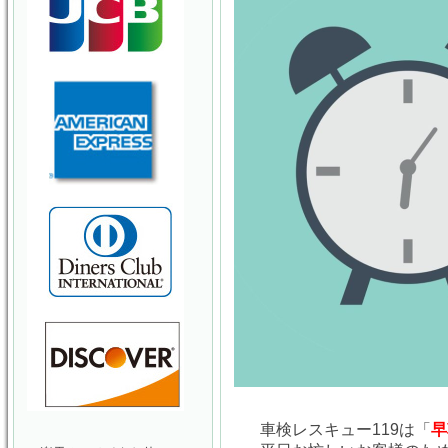
車検レスキュー119は「
早