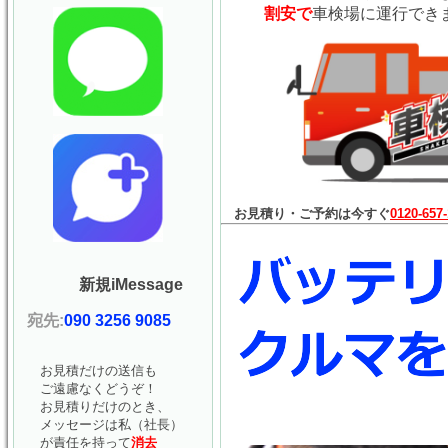
割安で
車検場に運行でき
お見積り・ご予約は今すぐ
0120-657
新規iMessage
宛先:
090 3256 9085
お見積だけの送信も
ご遠慮なくどうぞ！
お見積りだけのとき、
メッセージは私（社長）
が責任を持って
消去