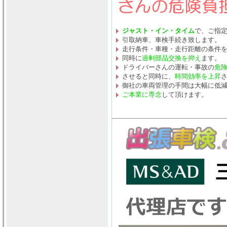
ジャスト・イン・タイム
で、ご指
引取納車、車検手続き致します。
走行条件・車種・走行距離の条件
同時に
過剰部品交換を抑え
ます。
ドライバーさんの運転・事故の
危
させると同時に、
時間効率を上昇
御社の車両管理の手間は大幅に低
ご本業に専念
して頂けます。