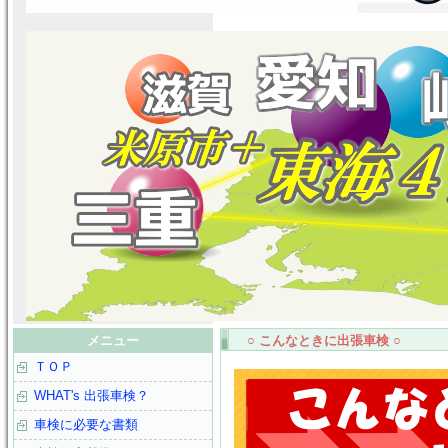
メニュー
○ こんなときに出張車検 ○
ＴＯＰ
WHAT's 出張車検？
車検に必要な書類