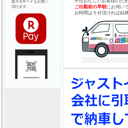
平日お忙しいお客様のた
楽天ＱＲペイもお使い
頂けます。
ご出勤前の早朝
にお伺い
お時間は５分頂ければ結