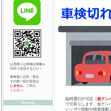
お見積りは車検証画像を
SNSで送信するだけ！
車検後に広告・宣伝、
その他一切の送信は
しません
。ご安心
ください。
臨時運行許可証（
仮ナン
iMessage
で引取りします。仮ナン
レッガー移動や積車移動