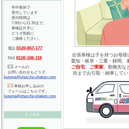
年中無休で
受付しています
受付時間は
7:00から21:30まで。
車検証片手に
どうぞ気軽に
ご連絡ください。
0120-657-177
電話
出張車検は子を持つお母様に
0120-106-119
FAX
愛知・岐阜・三重・静岡、
ご自宅
、
ご実家
、勤務先な
メールの
お問い合わせもどうぞ。
街までお引取・納車してい
kuruma@shuccho-shaken.com
車検お申し込みの
フォームはこちらです。
kuruma@shuccho-shaken.com
ＬＩＮＥ