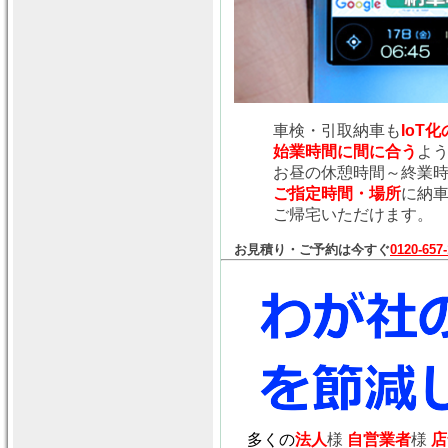
車検・引取納車も
IoT
始業時間に間に合う
よ
お昼の休憩時間～終業
ご指定時間・場所
に納
ご帰宅いただけます。
お見積り・ご予約は今すぐ
0120-657
多くの
法人
様
自営業者
様
店