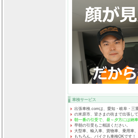
車検サービス
出張車検.comは、愛知・岐阜・三
の米原市、皆さまの街まで出張し
朝一番の引受で、昼～夕方には納
早朝の引受もご相談ください。
大型車、輸入車、貨物車、乗用車
もちろん、バイクも車検OKです！