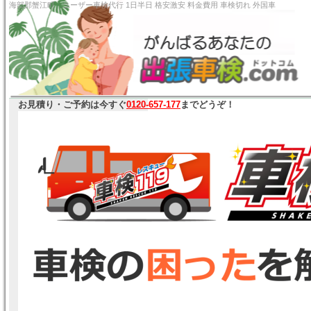
海部郡蟹江町 ユーザー車検代行 1日半日 格安激安 料金
お見積り・ご予約は今すぐ
0120-657-177
までどうぞ！