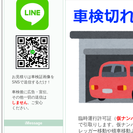
お見積りは車検証画像を
SNSで送信するだけ！
車検後に広告・宣伝、
その他一切の送信は
しません
。ご安心
ください。
臨時運行許可証（
仮ナン
iMessage
で引取りします。仮ナン
レッガー移動や積車移動