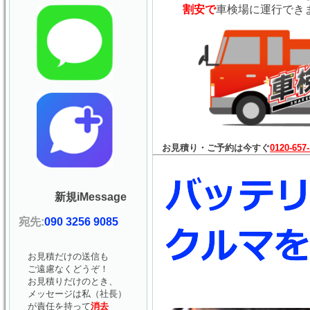
割安で
車検場に運行でき
お見積り・ご予約は今すぐ
0120-657
新規iMessage
宛先:
090 3256 9085
お見積だけの送信も
ご遠慮なくどうぞ！
お見積りだけのとき、
メッセージは私（社長）
が責任を持って
消去