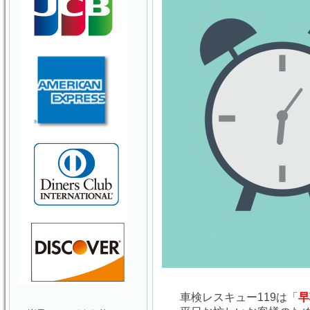
車検レスキュー119は「
早