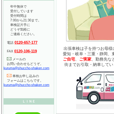
年中無休で
受付しています
受付時間は
7:00から21:30まで。
車検証片手に
どうぞ気軽に
ご連絡ください。
0120-657-177
電話
出張車検は子を持つお母様に
0120-106-119
FAX
愛知・岐阜・三重・静岡、
ご自宅
、
ご実家
、勤務先な
メールの
お問い合わせもどうぞ。
街までお引取・納車してい
kuruma@shuccho-shaken.com
車検お申し込みの
フォームはこちらです。
kuruma@shuccho-shaken.com
ＬＩＮＥ