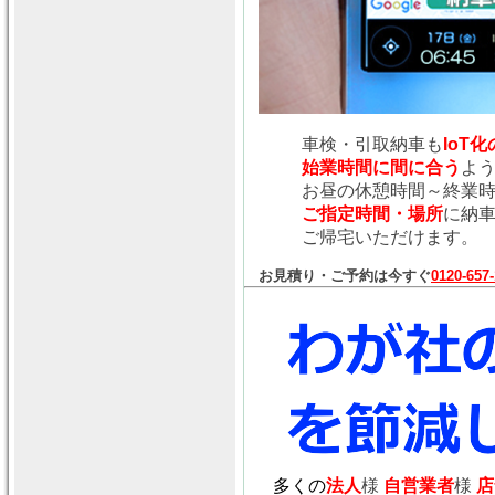
車検・引取納車も
IoT
始業時間に間に合う
よ
お昼の休憩時間～終業
ご指定時間・場所
に納
ご帰宅いただけます。
お見積り・ご予約は今すぐ
0120-657
多くの
法人
様
自営業者
様
店