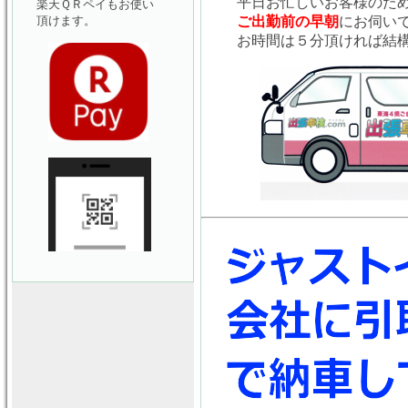
平日お忙しいお客様のた
楽天ＱＲペイもお使い
頂けます。
ご出勤前の早朝
にお伺い
お時間は５分頂ければ結