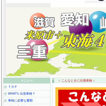
メニュー
○ こんなときに出張車検 ○
ＴＯＰ
WHAT's 出張車検？
車検に必要な書類