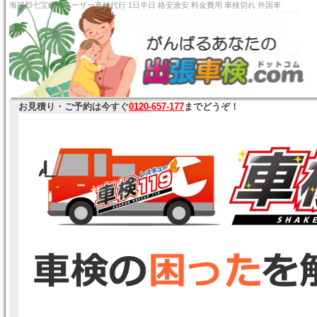
海部郡七宝町 ユーザー車検代行 1日半日 格安激安 料金
お見積り・ご予約は今すぐ
0120-657-177
までどうぞ！