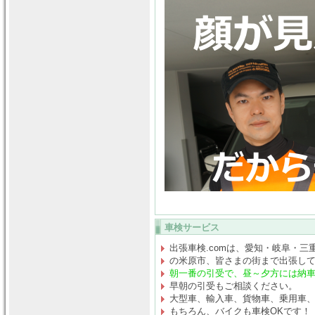
車検サービス
出張車検.comは、愛知・岐阜・三
の米原市、皆さまの街まで出張し
朝一番の引受で、昼～夕方には納
早朝の引受もご相談ください。
大型車、輸入車、貨物車、乗用車
もちろん、バイクも車検OKです！