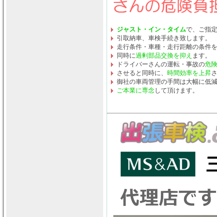
ジャスト・イン・タイム
で、ご指
引取納車、車検手続き致します。
走行条件・車種・走行距離の条件
同時に
過剰部品交換を抑え
ます。
ドライバーさんの運転・事故の
危
させると同時に、
時間効率を上昇
御社の車両管理の手間は大幅に低
ご本業に専念
して頂けます。