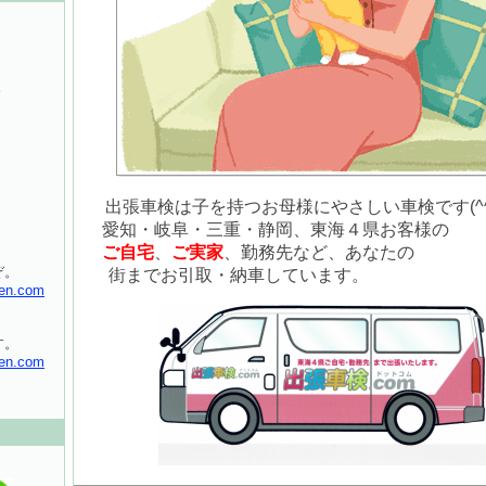
。
出張車検は子を持つお母様にやさしい車検です(^
愛知・岐阜・三重・静岡、東海４県お客様の
ご自宅
、
ご実家
、勤務先など、あなたの
ぞ。
街までお引取・納車しています。
en.com
す。
en.com