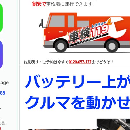
割安で
車検場に運行できます。
お見積り・ご予約は今すぐ
0120-657-177
までどうぞ！
age
085
も
！
き、
長）
去