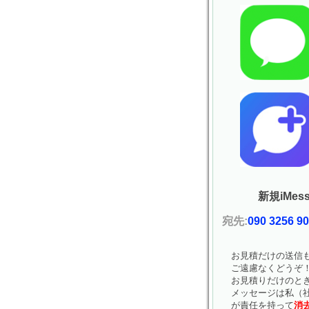
新規iMess
宛先:
090 3256 9
お見積だけの送信
ご遠慮なくどうぞ
お見積りだけのと
メッセージは私（社
が責任を持って
消