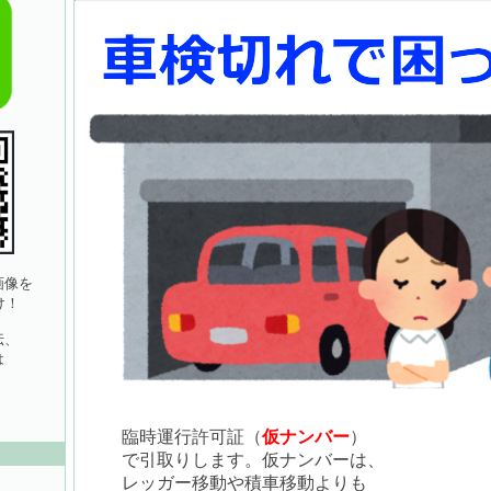
像を
け！
伝、
は
臨時運行許可証（
仮ナンバー
）
で引取りします。仮ナンバーは、
レッガー移動や積車移動よりも