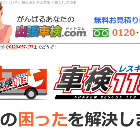
ザー車検代行 1日半日 格安激安 料金費用 車検切れ 外国
今すぐ
0120-657-177
までどうぞ！