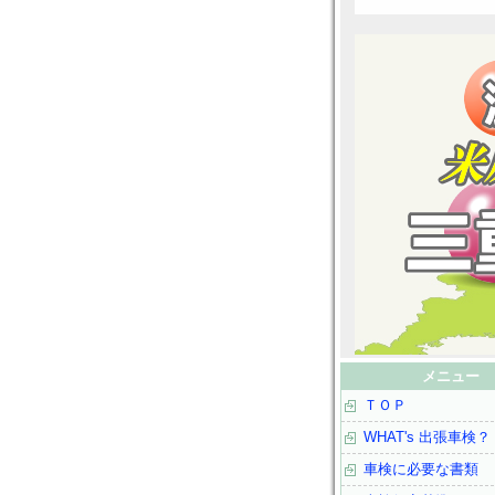
メニュー
ＴＯＰ
WHAT's 出張車検？
車検に必要な書類