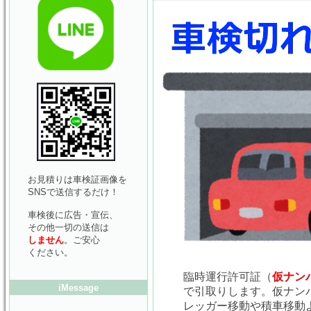
お見積りは車検証画像を
SNSで送信するだけ！
車検後に広告・宣伝、
その他一切の送信は
しません
。ご安心
ください。
臨時運行許可証（
仮ナン
iMessage
で引取りします。仮ナン
レッガー移動や積車移動