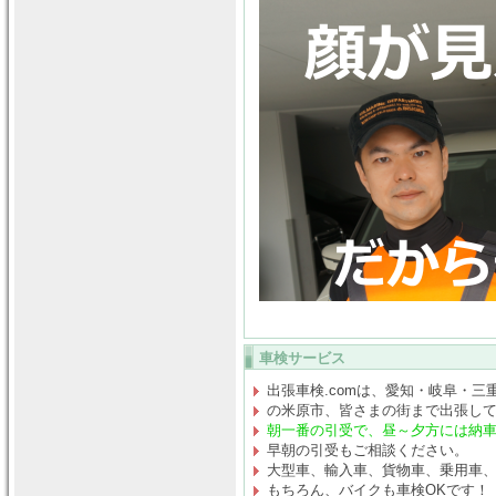
車検サービス
出張車検.comは、愛知・岐阜・三
の米原市、皆さまの街まで出張し
朝一番の引受で、昼～夕方には納
早朝の引受もご相談ください。
大型車、輸入車、貨物車、乗用車
もちろん、バイクも車検OKです！