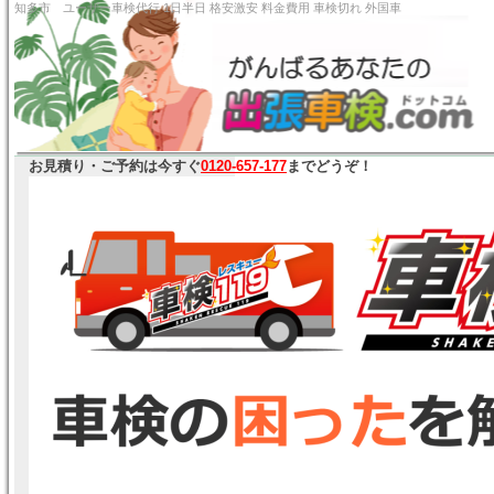
知多市 ユーザー車検代行 1日半日 格安激安 料金費用
お見積り・ご予約は今すぐ
0120-657-177
までどうぞ！