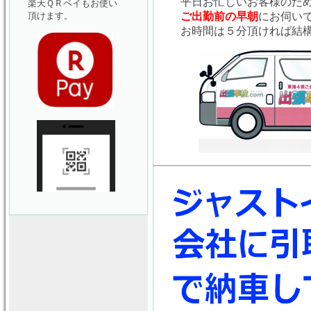
平日お忙しいお客様のた
楽天ＱＲペイもお使い
頂けます。
ご出勤前の早朝
にお伺い
お時間は５分頂ければ結