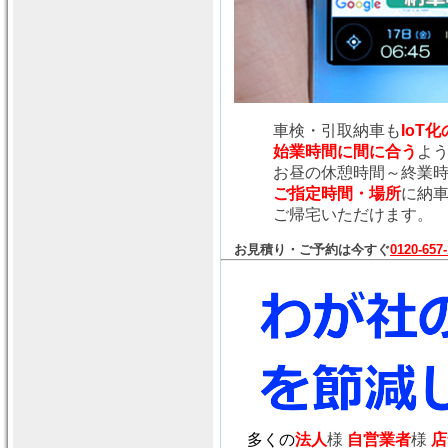
車検・引取納車も
IoT
始業時間に間に合う
よ
お昼の休憩時間～終業
ご指定時間・場所
に納
ご帰宅いただけます。
お見積り・ご予約は今すぐ
0120-657
多くの
法人
様
自営業者
様
店