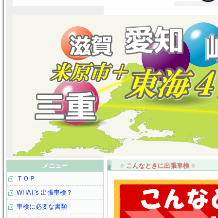
メニュー
○ こんなときに出張車検 ○
ＴＯＰ
WHAT's 出張車検？
車検に必要な書類