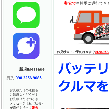
割安で
車検場に運行でき
お見積り・ご予約は今すぐ
0120-657
新規iMessage
宛先:
090 3256 9085
お見積だけの送信も
ご遠慮なくどうぞ！
お見積りだけのとき、
メッセージは私（社長）
が責任を持って
消去