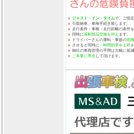
ジャスト・イン・タイム
で、ご指
引取納車、車検手続き致します。
走行条件・車種・走行距離の条件
同時に
過剰部品交換を抑え
ます。
ドライバーさんの運転・事故の
危
させると同時に、
時間効率を上昇
御社の車両管理の手間は大幅に低
ご本業に専念
して頂けます。