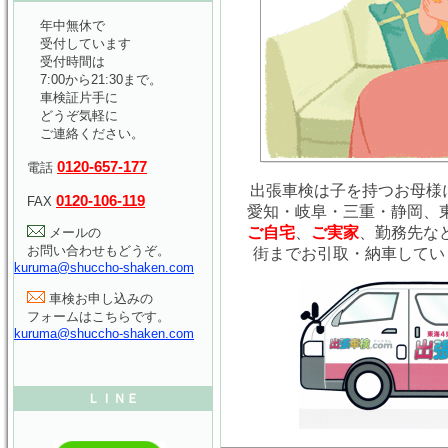
年中無休で
受付しています
受付時間は
7:00から21:30まで。
車検証片手に
どうぞ気軽に
ご連絡ください。
0120-657-177
電話
出張車検は子を持つお母様に
0120-106-119
FAX
愛知・岐阜・三重・静岡、
ご自宅
、
ご実家
、勤務先な
メールの
お問い合わせもどうぞ。
街までお引取・納車してい
kuruma@shuccho-shaken.com
車検お申し込みの
フォームはこちらです。
kuruma@shuccho-shaken.com
ＬＩＮＥ