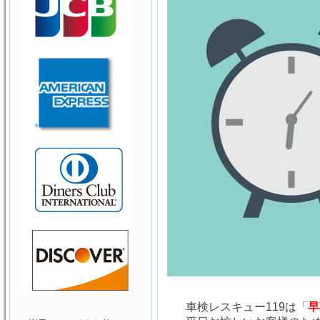
車検レスキュー119は「
早