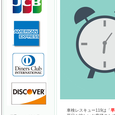
車検レスキュー119は「
早