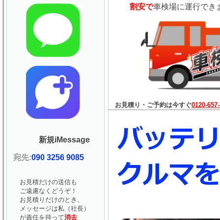
割安で
車検場に運行でき
お見積り・ご予約は今すぐ
0120-657
新規iMessage
宛先:
090 3256 9085
お見積だけの送信も
ご遠慮なくどうぞ！
お見積りだけのとき、
メッセージは私（社長）
が責任を持って
消去