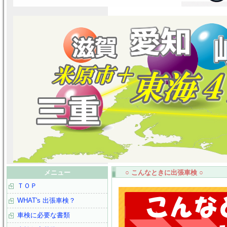
メニュー
○ こんなときに出張車検 ○
ＴＯＰ
WHAT's 出張車検？
車検に必要な書類