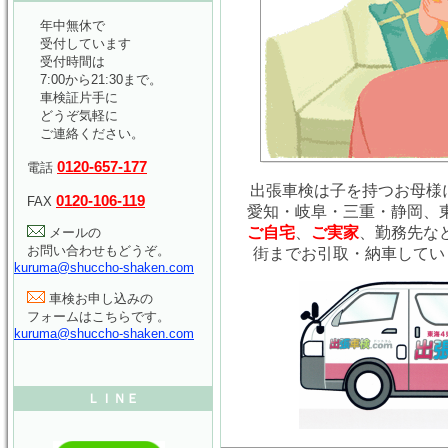
年中無休で
受付しています
受付時間は
7:00から21:30まで。
車検証片手に
どうぞ気軽に
ご連絡ください。
0120-657-177
電話
出張車検は子を持つお母様に
0120-106-119
FAX
愛知・岐阜・三重・静岡、
ご自宅
、
ご実家
、勤務先な
メールの
お問い合わせもどうぞ。
街までお引取・納車してい
kuruma@shuccho-shaken.com
車検お申し込みの
フォームはこちらです。
kuruma@shuccho-shaken.com
ＬＩＮＥ