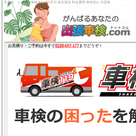
常滑市 ユーザー車検代行 1日半日 格安激安 料金費用
お見積り・ご予約は今すぐ
0120-657-177
までどうぞ！