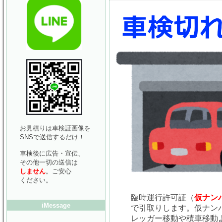
お見積りは車検証画像を
SNSで送信するだけ！
車検後に広告・宣伝、
その他一切の送信は
しません
。ご安心
ください。
臨時運行許可証（
仮ナン
iMessage
で引取りします。仮ナン
レッガー移動や積車移動