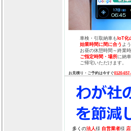
車検・引取納車も
IoT
始業時間に間に合う
よ
お昼の休憩時間～終業
ご指定時間・場所
に納
ご帰宅いただけます。
お見積り・ご予約は今すぐ
0120-657
多くの
法人
様
自営業者
様
店