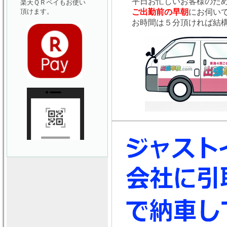
平日お忙しいお客様のた
楽天ＱＲペイもお使い
頂けます。
ご出勤前の早朝
にお伺い
お時間は５分頂ければ結