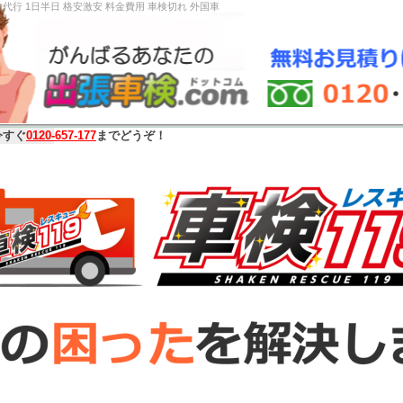
ザー車検代行 1日半日 格安激安 料金費用 車検切れ 外国
今すぐ
0120-657-177
までどうぞ！