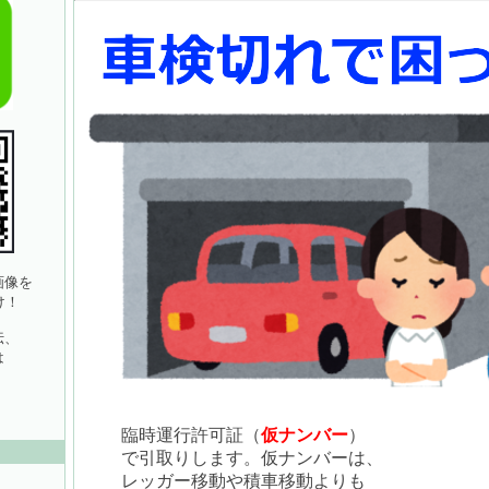
像を
け！
伝、
は
臨時運行許可証（
仮ナンバー
）
で引取りします。仮ナンバーは、
レッガー移動や積車移動よりも