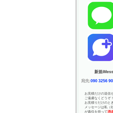
新規iMess
宛先:
090 3256 9
お見積だけの送信
ご遠慮なくどうぞ
お見積りだけのと
メッセージは私（社
が責任を持って
消