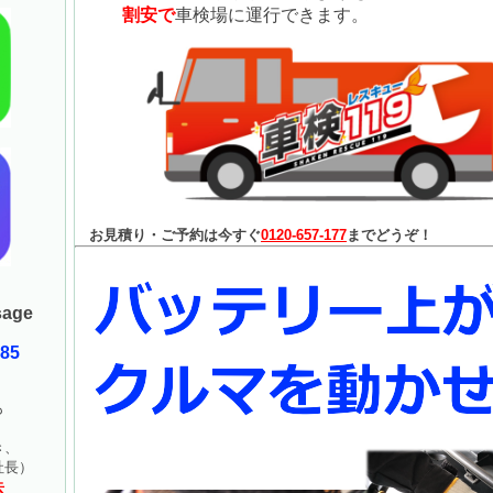
割安で
車検場に運行できます。
お見積り・ご予約は今すぐ
0120-657-177
までどうぞ！
age
085
も
！
き、
長）
去