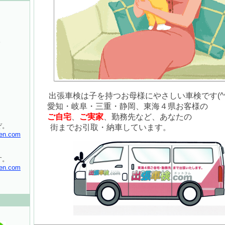
。
出張車検は子を持つお母様にやさしい車検です(^
愛知・岐阜・三重・静岡、東海４県お客様の
ご自宅
、
ご実家
、勤務先など、あなたの
ぞ。
街までお引取・納車しています。
en.com
す。
en.com