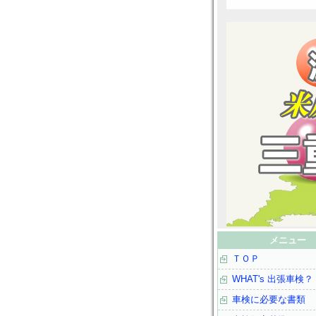
メニュー
ＴＯＰ
WHAT's 出張車検？
車検に必要な書類