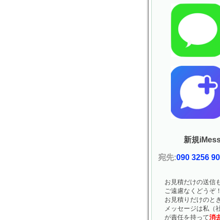
新規iMess
宛先:
090 3256 9
お見積だけの送信
ご遠慮なくどうぞ
お見積りだけのと
メッセージは私（社
が責任を持って
消