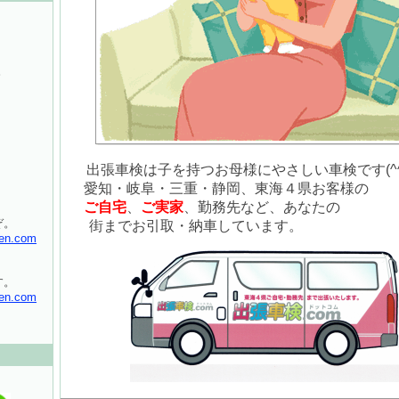
。
出張車検は子を持つお母様にやさしい車検です(^
愛知・岐阜・三重・静岡、東海４県お客様の
ご自宅
、
ご実家
、勤務先など、あなたの
ぞ。
街までお引取・納車しています。
en.com
す。
en.com