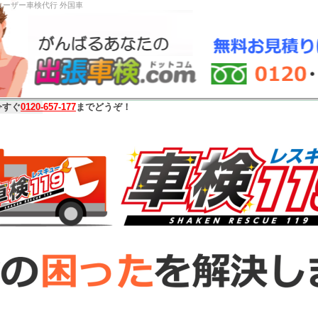
 稲沢市 車検切れ ユーザー車検代行
今すぐ
0120-657-177
までどうぞ！