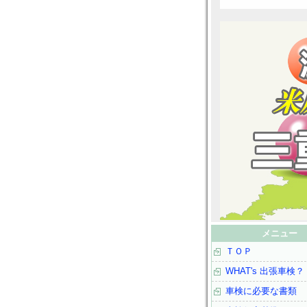
メニュー
ＴＯＰ
WHAT's 出張車検？
車検に必要な書類