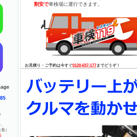
割安で
車検場に運行できます。
お見積り・ご予約は今すぐ
0120-657-177
までどうぞ！
age
085
も
！
き、
長）
去