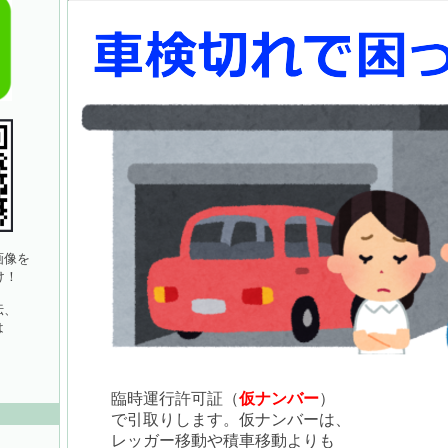
像を
け！
伝、
は
臨時運行許可証（
仮ナンバー
）
で引取りします。仮ナンバーは、
レッガー移動や積車移動よりも