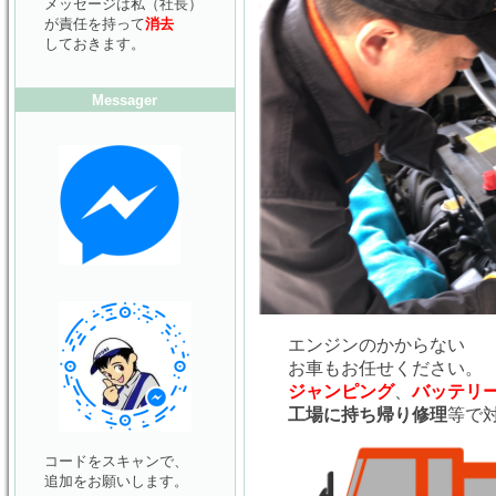
メッセージは私（社長）
が責任を持って
消去
しておきます。
Messager
エンジンのかからない
お車もお任せください。
ジャンピング
、
バッテリ
工場に持ち帰り修理
等で
コードをスキャンで、
追加をお願いします。