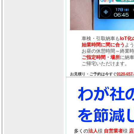
車検・引取納車も
IoT
始業時間に間に合う
よ
お昼の休憩時間～終業
ご指定時間・場所
に納
ご帰宅いただけます。
お見積り・ご予約は今すぐ
0120-657
多くの
法人
様
自営業者
様
店