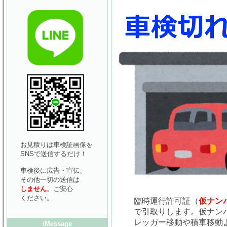
お見積りは車検証画像を
SNSで送信するだけ！
車検後に広告・宣伝、
その他一切の送信は
しません
。ご安心
ください。
臨時運行許可証（
仮ナン
で引取りします。仮ナン
レッガー移動や積車移動
iMessage