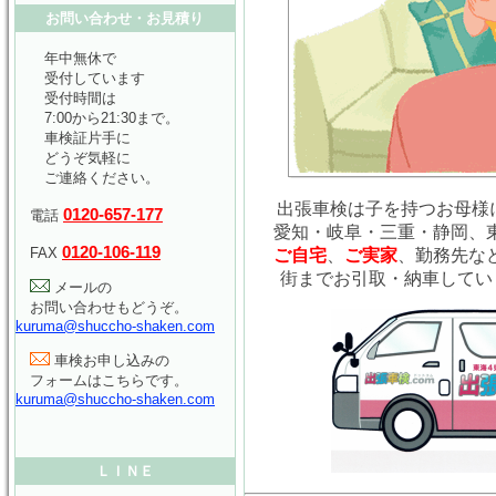
お問い合わせ・お見積り
年中無休で
受付しています
受付時間は
7:00から21:30まで。
車検証片手に
どうぞ気軽に
ご連絡ください。
出張車検は子を持つお母様に
0120-657-177
電話
愛知・岐阜・三重・静岡、
0120-106-119
FAX
ご自宅
、
ご実家
、勤務先な
街までお引取・納車してい
メールの
お問い合わせもどうぞ。
kuruma@shuccho-shaken.com
車検お申し込みの
フォームはこちらです。
kuruma@shuccho-shaken.com
ＬＩＮＥ