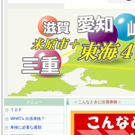
メニュー
○ こんなときに出張車検 ○
ＴＯＰ
WHAT's 出張車検？
車検に必要な書類