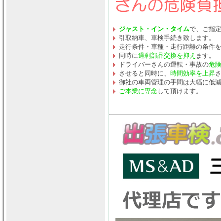
ジャスト・イン・タイム
で、ご指
引取納車、車検手続き致します。
走行条件・車種・走行距離の条件
同時に
過剰部品交換を抑え
ます。
ドライバーさんの運転・事故の
危
させると同時に、
時間効率を上昇
御社の車両管理の手間は大幅に低
ご本業に専念
して頂けます。