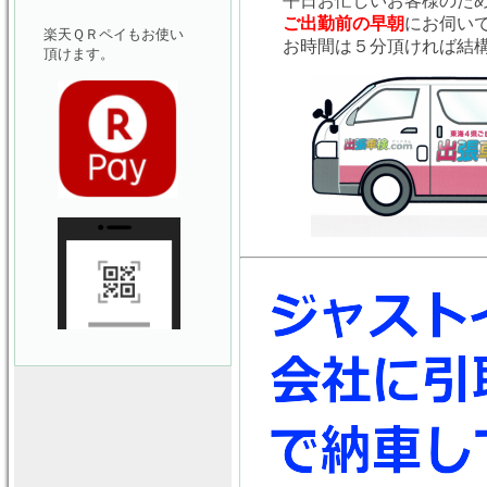
平日お忙しいお客様のた
ご出勤前の早朝
にお伺い
楽天ＱＲペイもお使い
お時間は５分頂ければ結
頂けます。