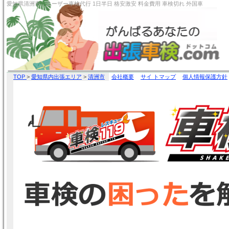
愛知県清洲市 ユーザー車検代行 1日半日 格安激安 料金
TOP
>
愛知県内出張エリア
>
清洲市
会社概要
サイ トマップ
個人情報保護方針