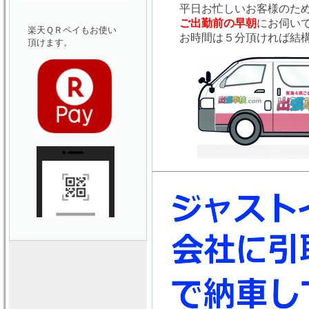
平日お忙しいお客様のた
ご出勤前の早朝
にお伺い
楽天ＱＲペイもお使い
お時間は５分頂ければ結
頂けます。