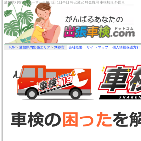
愛知県刈谷市 ユーザー車検代行 1日半日 格安激安 料金
TOP
>
愛知県内出張エリア
>
刈谷市
会社概要
サイ トマップ
個人情報保護方針