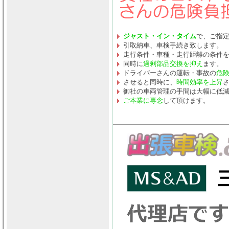
ジャスト・イン・タイム
で、ご指
引取納車、車検手続き致します。
走行条件・車種・走行距離の条件
同時に
過剰部品交換を抑え
ます。
ドライバーさんの運転・事故の
危
させると同時に、
時間効率を上昇
御社の車両管理の手間は大幅に低
ご本業に専念
して頂けます。