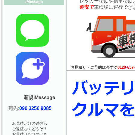
レッガー移動や積車移動
iMessage
割安で
車検場に運行でき
お見積り・ご予約は今すぐ
0120-657
新規iMessage
宛先:
090 3256 9085
お見積だけの送信も
ご遠慮なくどうぞ！
お見積りだけのとき、