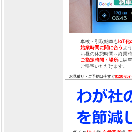
車検・引取納車も
IoT
始業時間に間に合う
よ
お昼の休憩時間～終業
ご指定時間・場所
に納
ご帰宅いただけます。
お見積り・ご予約は今すぐ
0120-657