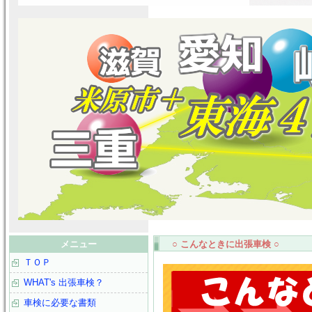
メニュー
○ こんなときに出張車検 ○
ＴＯＰ
WHAT's 出張車検？
車検に必要な書類