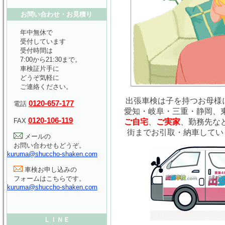
お問い合わせ・お見積り
年中無休で
受付しています
受付時間は
7:00から21:30まで。
車検証片手に
どうぞ気軽に
ご連絡ください。
出張車検は子を持つお母様に
0120-657-177
電話
愛知・岐阜・三重・静岡、
0120-106-119
FAX
ご自宅
、
ご実家
、勤務先な
街までお引取・納車してい
メールの
お問い合わせもどうぞ。
kuruma@shuccho-shaken.com
車検お申し込みの
フォームはこちらです。
kuruma@shuccho-shaken.com
ＬＩＮＥ