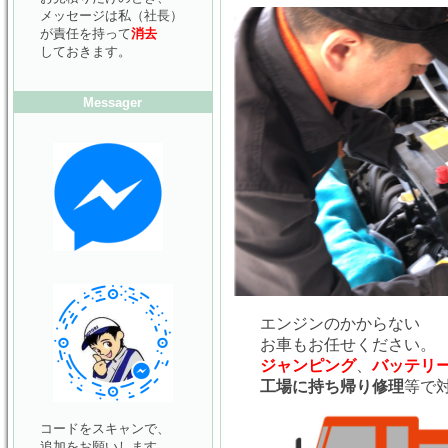
メッセージは私（社長）
が責任を持って
消去
しておきます。
Messager
エンジンのかからない
お車もお任せください。
ジャンピング
、
バッテリ
工場に持ち帰り修理
等で
コードをスキャンで、
追加をお願いします。